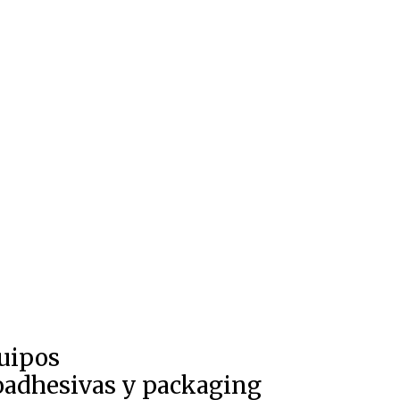
quipos
toadhesivas y packaging