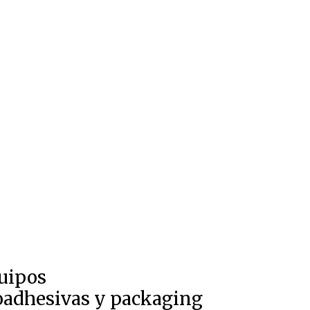
quipos
toadhesivas y packaging