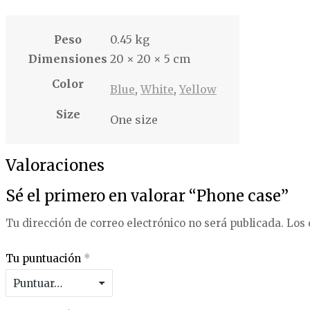
Peso
0.45 kg
Dimensiones
20 × 20 × 5 cm
Color
Blue
,
White
,
Yellow
Size
One size
Valoraciones
Sé el primero en valorar “Phone case”
Tu dirección de correo electrónico no será publicada.
Los 
Tu puntuación
*