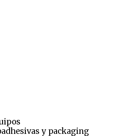
quipos
toadhesivas y packaging